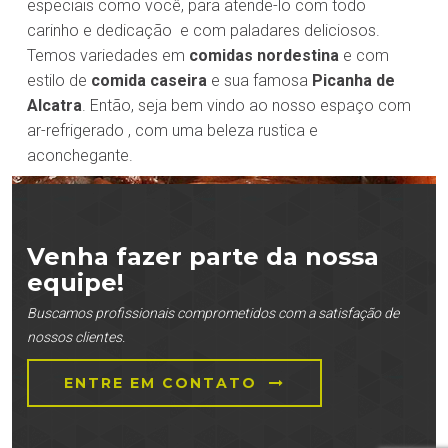
especiais como você, para atende-lo com todo
carinho e dedicação e com paladares deliciosos.
Temos variedades em
comidas nordestina
e com
estilo de
comida caseira
e sua famosa
Picanha de
Alcatra
. Então, seja bem vindo ao nosso espaço com
ar-refrigerado , com uma beleza rustica e
aconchegante.
Venha fazer parte da nossa
equipe!
Buscamos profissionais comprometidos com a satisfação de
nossos clientes.
ENTRE EM CONTATO