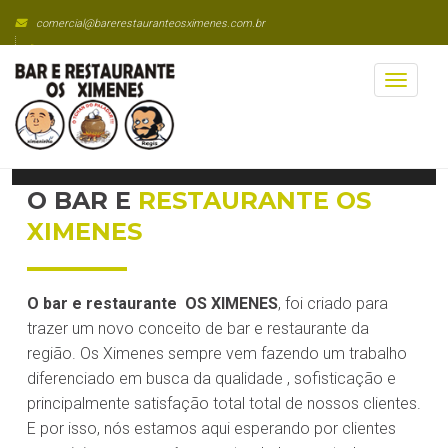
Skip
comercial@barerestauranteosximenes.com.br
to
(21) 2221-6081 / 2232-3775 / 3487-7599
content
Toggl
naviga
QUEM SOMOS
O BAR E
RESTAURANTE OS
XIMENES
O bar e restaurante OS XIMENES
, foi criado para
trazer um novo conceito de bar e restaurante da
região. Os Ximenes sempre vem fazendo um trabalho
diferenciado em busca da qualidade , sofisticação e
principalmente satisfação total total de nossos clientes.
E por isso, nós estamos aqui esperando por clientes