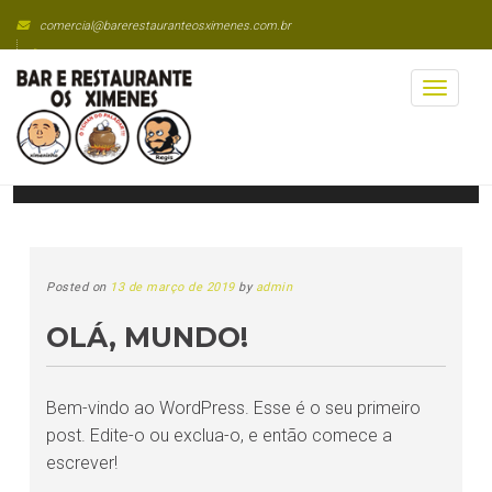
Skip
comercial@barerestauranteosximenes.com.br
to
(21) 2221-6081 / 2232-3775 / 3487-7599
content
Toggl
naviga
OUR POSTS
Posted on
13 de março de 2019
by
admin
OLÁ, MUNDO!
Bem-vindo ao WordPress. Esse é o seu primeiro
post. Edite-o ou exclua-o, e então comece a
escrever!