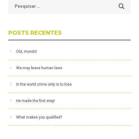
Pesquisar
por:
POSTS RECENTES
Olá, mundo!
We may brave human laws
In the world crime only is to lose
He made the first step!
What makes you qualified?