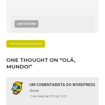
SEM CATEGORIA
NAVEGAÇÃO
We may brave human laws
DE
POST
ONE THOUGHT ON “
OLÁ,
MUNDO!
”
UM COMENTARISTA DO WORDPRESS
disse:
13 de março de 2019 às 10:31